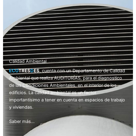
Calidad Ambiental
ECO
TRES
D
ES
, cuenta con un Departamento de Calidad
Ambiental que realiza AUDITORÍAS, para el diagnostico
de las Condiciones Ambientales, en el interior de los
edificios. La calidad ambiental es un factor
importantísimo a tener en cuenta en espacios de trabajo
y viviendas.
Saber más…