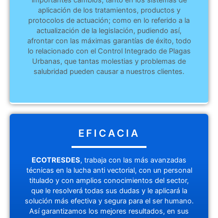
importantes cambios; tanto en los sistemas de
aplicación de los tratamientos, productos y
protocolos de actuación; como en lo referido a la
actualización de la legislación, pudiendo así,
afrontar con las máximas garantías de éxito, todo
lo relacionado con el Control Integrado de Plagas
Urbanas, que tantas molestias y problemas de
salubridad pueden causar a nuestros clientes.
EFICACIA
ECOTRESDES
, trabaja con las más avanzadas
técnicas en la lucha anti vectorial, con un personal
titulado y con amplios conocimientos del sector,
que le resolverá todas sus dudas y le aplicará la
solución más efectiva y segura para el ser humano.
Así garantizamos los mejores resultados, en sus