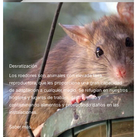
Desratización
Los roedores son animales con elevada tasa
reproductora, que les proporciona una gran capacidad
de adaptación a cualquier medio. Se refugian en nuestros
hogares y lugares de trabajo, destruyendo y
contaminando alimentos y provocando daños en las
instalaciones.
Saber más…